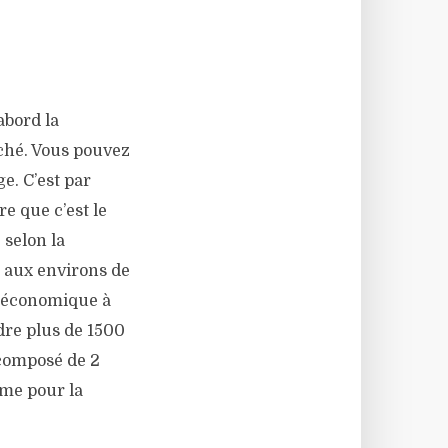
abord la
rché. Vous pouvez
e. C’est par
re que c’est le
 selon la
t aux environs de
us économique à
ndre plus de 1500
 composé de 2
ême pour la